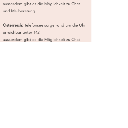
ausserdem gibt es die Möglichkeit zu Chat-
und Mailberatung
Österreich:
Telefonseelsorge
rund um die Uhr
erreichbar unter 142
ausserdem gibt es die Möglichkeit zu Chat-
und Mailberatung
Notfallnummern:
Schweiz:
Rettungsdienst: 144
Polizei: 117
Deutschland:
Rettungsdienst: 112
Polizei: 110