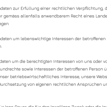
ndaten zur Erfüllung einer rechtlichen Verpflichtung, 
 gemäss allenfalls anwendbarem Recht eines Landes
egen.
endaten um lebenswichtige Interessen der betroffenen
.
ndaten um die berechtigten Interessen von uns oder v
Grundrechte sowie Interessen der betroffenen Person 
nser betriebswirtschaftliches Interesse, unsere Webse
e Durchsetzung von eigenen rechtlichen Ansprüchen u
 jene Dauer, die für den jeweiligen Zweck oder die jew