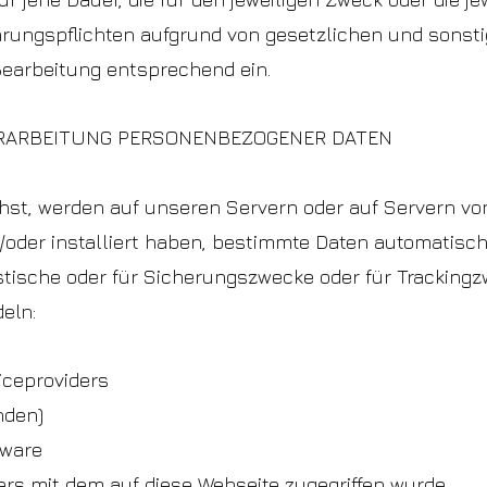
ungspflichten aufgrund von gesetzlichen und sonstig
 Bearbeitung entsprechend ein.
RARBEITUNG PERSONENBEZOGENER DATEN
hst, werden auf unseren Servern oder auf Servern vo
d/oder installiert haben, bestimmte Daten automatisc
istische oder für Sicherungszwecke oder für Tracking
eln:
iceproviders
nden)
tware
rs mit dem auf diese Webseite zugegriffen wurde