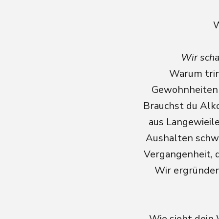
W
Wir scha
Warum trin
Gewohnheiten d
Brauchst du Alk
aus Langewieile
Aushalten schwi
Vergangenheit, 
Wir ergründen
Wie sieht dein