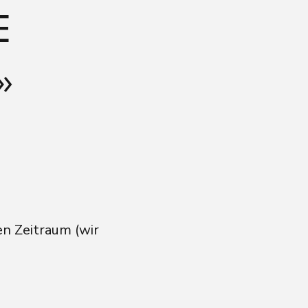
E
»
en Zeitraum (wir