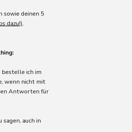
n sowie deinen 5
os dazu!)
.
hing:
 bestelle ich im
e, wenn nicht mit
den Antworten für
u sagen, auch in