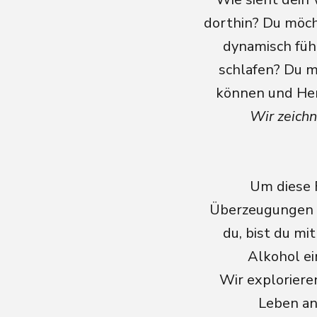
dorthin? Du möch
dynamisch füh
schlafen? Du m
können und Her
Wir zeichn
Um diese F
Überzeugungen e
du, bist du mi
Alkohol ei
Wir exploriere
Leben an