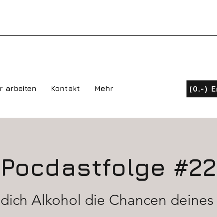
(0.-) 
r arbeiten
Kontakt
Mehr
Pocdastfolge #22
t dich Alkohol die Chancen deines