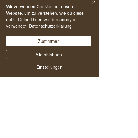
da, das hilft anderen den Podcast zu
Wir verwenden Cookies auf unserer
finden und noch mehr Menschen in ein
Website, um zu verstehen, wie du diese
nutzt. Deine Daten werden anonym
alkoholfreies und zufriedenes Leben zu
verwendet.
Datenschutzerklärung
starten.
Zustimmen
Alle ablehnen
Einstellungen
Vielleicht gefallen dir
auch diese Folgen