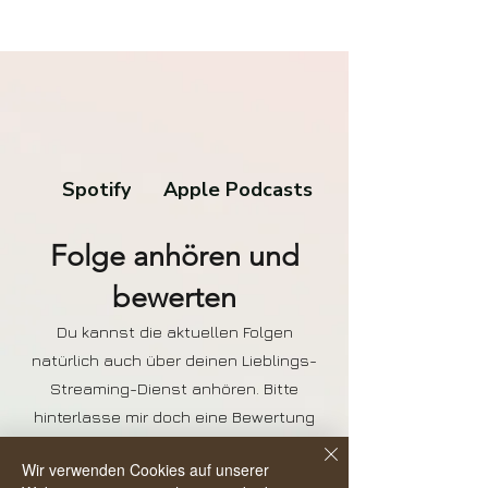
Spotify
Apple Podcasts
Folge anhören und
bewerten
Du kannst die aktuellen Folgen
natürlich auch über deinen Lieblings-
Streaming-Dienst anhören. Bitte
hinterlasse mir doch eine Bewertung
da, das hilft anderen den Podcast zu
Wir verwenden Cookies auf unserer
finden und noch mehr Menschen in ein