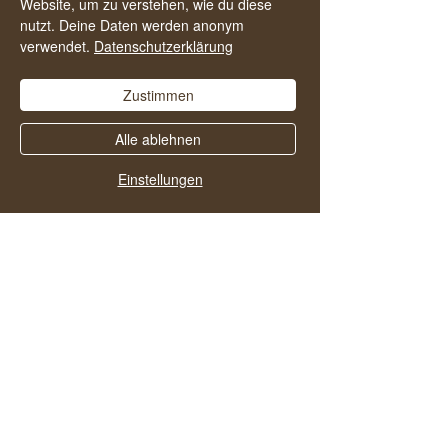
Website, um zu verstehen, wie du diese
alkoholfreies und zufriedenes Leben zu
nutzt. Deine Daten werden anonym
starten.
verwendet.
Datenschutzerklärung
Zustimmen
Alle ablehnen
Einstellungen
Vielleicht gefallen dir
auch diese Folgen