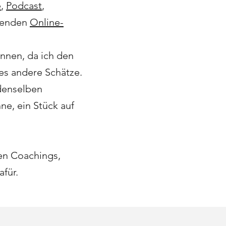
e
,
Podcast
,
ehenden
Online-
innen, da ich den
es andere Schätze.
denselben
ne, ein Stück auf
nen Coachings,
für.