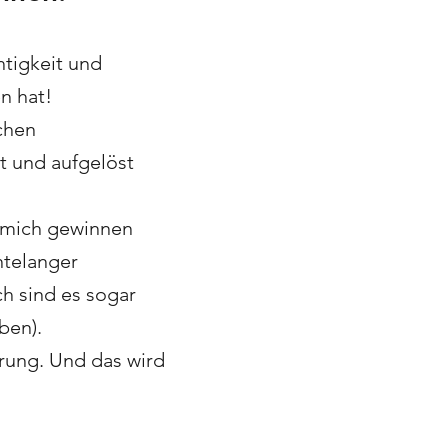
htigkeit und
n hat!
chen
 und aufgelöst
r mich gewinnen
ntelanger
ch sind es sogar
ben).
hrung. Und das wird