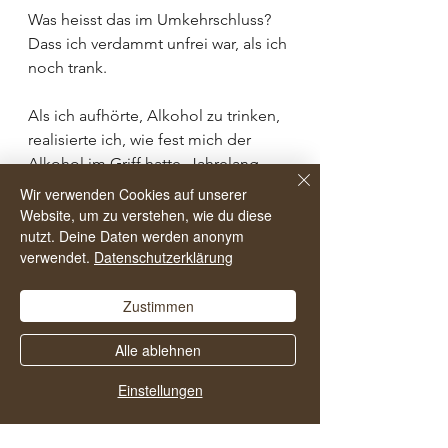
Was heisst das im Umkehrschluss? 
Dass ich verdammt unfrei war, als ich 
noch trank. 
Als ich aufhörte, Alkohol zu trinken, 
realisierte ich, wie fest mich der 
Alkohol im Griff hatte. Jahrelang. 
Wir verwenden Cookies auf unserer
Ich hatte mich selbst belogen. 
Website, um zu verstehen, wie du diese
nutzt. Deine Daten werden anonym
Jahrelang.
verwendet.
Datenschutzerklärung
Mir ging es schlecht, und ich 
Zustimmen
nahm es in Kauf. Jahrelang.
Alle ablehnen
Das zu realisieren war wie ein Schlag 
ins Gesicht. Nein, es war wie eine 
Einstellungen
ganze Tracht Prügel. Ich steckte sie 
demütig ein.