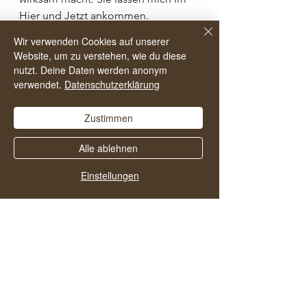
Hier und Jetzt ankommen. 
Wir verwenden Cookies auf unserer
Wenn ich im Meer schwimme, habe 
Website, um zu verstehen, wie du diese
ich keine Aufmerksamkeit übrig, um 
nutzt. Deine Daten werden anonym
über meine Arbeit nachzudenken. 
verwendet.
Datenschutzerklärung
Wenn ich mich bewege und 
Zustimmen
vielleicht sogar körperlich 
anstrenge, konzentriere ich mich auf 
Alle ablehnen
meine Schritte und den Untergrund. 
Einstellungen
Ich lenke meine Aufmerksamkeit 
um. Weg von meinen Gedanken an 
die Arbeit hin zu dem, was ich 
gerade jetzt
 erlebe. Es ist 
wundervoll! 
Und Alkohol? Der hat mich immer 