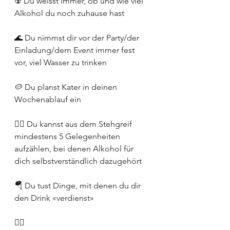
☢️ Du weisst immer, ob und wie viel 
Alkohol du noch zuhause hast
🌊 Du nimmst dir vor der Party/der 
Einladung/dem Event immer fest 
vor, viel Wasser zu trinken
🥔 Du planst Kater in deinen 
Wochenablauf ein
✋🏽 Du kannst aus dem Stehgreif 
mindestens 5 Gelegenheiten 
aufzählen, bei denen Alkohol für 
dich selbstverständlich dazugehört
🪂 Du tust Dinge, mit denen du dir 
den Drink «verdienst»
👇🏻