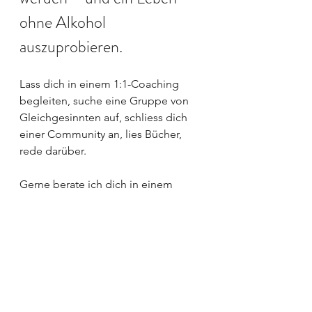
ohne Alkohol 
auszuprobieren.
Lass dich in einem 1:1-Coaching 
begleiten, suche eine Gruppe von 
Gleichgesinnten auf, schliess dich 
einer Community an, lies Bücher, 
rede darüber.
Gerne berate ich dich in einem 
kostenlosen Kennenlerngespräch. 
Mehr Infos findest du auf meiner 
Webseite 
www.fraubrehmertrinktnichtmehr.co
m
.