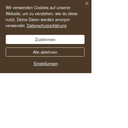
da, das hilft anderen den Podcast zu
Wir verwenden Cookies auf unserer
Website, um zu verstehen, wie du diese
finden und noch mehr Menschen in ein
nutzt. Deine Daten werden anonym
alkoholfreies und zufriedenes Leben zu
verwendet.
Datenschutzerklärung
starten.
Zustimmen
Alle ablehnen
Einstellungen
Vielleicht gefallen dir
auch diese Folgen