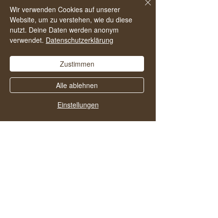
da, das hilft anderen den Podcast zu
Wir verwenden Cookies auf unserer
finden und noch mehr Menschen in ein
Website, um zu verstehen, wie du diese
nutzt. Deine Daten werden anonym
alkoholfreies und zufriedenes Leben zu
verwendet.
Datenschutzerklärung
starten.
Zustimmen
Alle ablehnen
Einstellungen
Vielleicht gefallen dir
auch diese Folgen