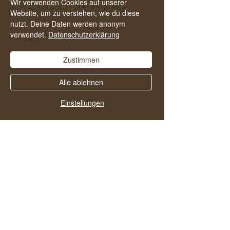
Wir verwenden Cookies auf unserer
finden und noch mehr Menschen in ein
Website, um zu verstehen, wie du diese
alkoholfreies und zufriedenes Leben zu
nutzt. Deine Daten werden anonym
verwendet.
Datenschutzerklärung
starten.
Zustimmen
Alle ablehnen
Einstellungen
Vielleicht gefallen dir
auch diese Folgen