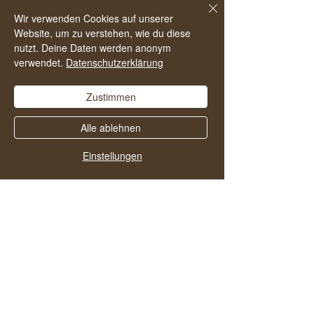
da, das hilft anderen den Podcast zu
Wir verwenden Cookies auf unserer
Website, um zu verstehen, wie du diese
finden und noch mehr Menschen in ein
nutzt. Deine Daten werden anonym
alkoholfreies und zufriedenes Leben zu
verwendet.
Datenschutzerklärung
starten.
Zustimmen
Alle ablehnen
Einstellungen
Vielleicht gefallen dir
auch diese Folgen