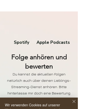
Spotify
Apple Podcasts
Folge anhören und
bewerten
Du kannst die aktuellen Folgen
natürlich auch über deinen Lieblings-
Streaming-Dienst anhören. Bitte
hinterlasse mir doch eine Bewertung
da, das hilft anderen den Podcast zu
Wir verwenden Cookies auf unserer
finden und noch mehr Menschen in ein