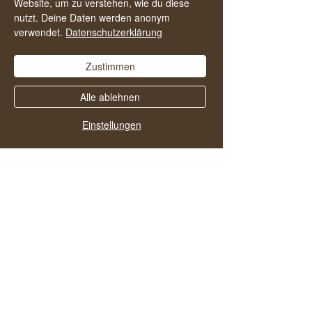
Website, um zu verstehen, wie du diese
alkoholfreies und zufriedenes Leben zu
nutzt. Deine Daten werden anonym
starten.
verwendet.
Datenschutzerklärung
Zustimmen
Alle ablehnen
Einstellungen
Vielleicht gefallen dir
auch diese Folgen