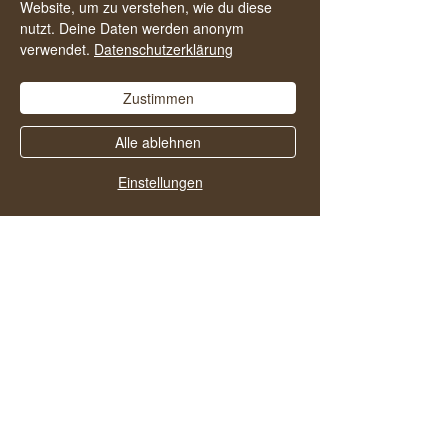
Website, um zu verstehen, wie du diese
finden und noch mehr Menschen in ein
nutzt. Deine Daten werden anonym
alkoholfreies und zufriedenes Leben zu
verwendet.
Datenschutzerklärung
starten.
Zustimmen
Alle ablehnen
Einstellungen
Vielleicht gefallen dir
auch diese Folgen