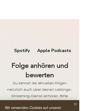
Spotify
Apple Podcasts
Folge anhören und
bewerten
Du kannst die aktuellen Folgen
natürlich auch über deinen Lieblings-
Streaming-Dienst anhören. Bitte
hinterlasse mir doch eine Bewertung
Wir verwenden Cookies auf unserer
da, das hilft anderen den Podcast zu