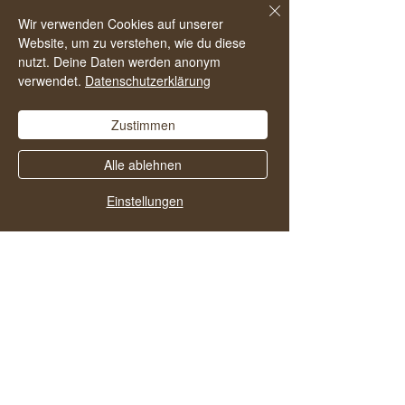
da, das hilft anderen den Podcast zu
Wir verwenden Cookies auf unserer
Website, um zu verstehen, wie du diese
finden und noch mehr Menschen in ein
nutzt. Deine Daten werden anonym
alkoholfreies und zufriedenes Leben zu
verwendet.
Datenschutzerklärung
starten.
Zustimmen
Alle ablehnen
Einstellungen
Vielleicht gefallen dir
auch diese Folgen