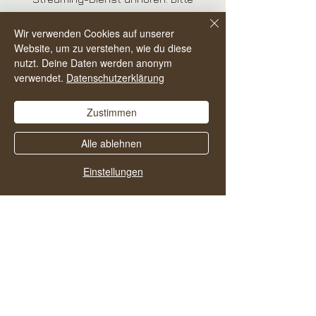
hinterlasse mir doch eine Bewertung
Wir verwenden Cookies auf unserer
da, das hilft anderen den Podcast zu
Website, um zu verstehen, wie du diese
finden und noch mehr Menschen in ein
nutzt. Deine Daten werden anonym
alkoholfreies und zufriedenes Leben zu
verwendet.
Datenschutzerklärung
starten.
Zustimmen
Alle ablehnen
Einstellungen
Vielleicht gefallen dir
auch diese Folgen