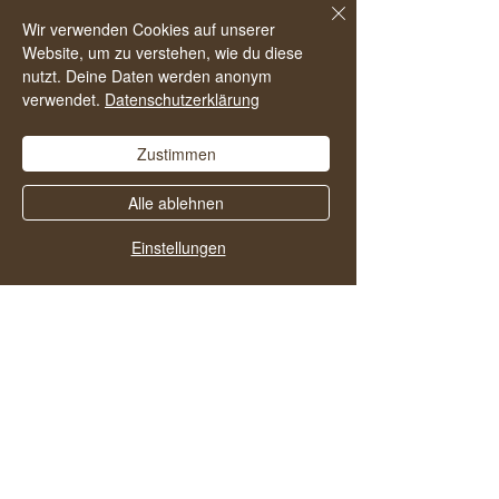
da, das hilft anderen den Podcast zu
Wir verwenden Cookies auf unserer
Website, um zu verstehen, wie du diese
finden und noch mehr Menschen in ein
nutzt. Deine Daten werden anonym
alkoholfreies und zufriedenes Leben zu
verwendet.
Datenschutzerklärung
starten.
Zustimmen
Alle ablehnen
Einstellungen
Vielleicht gefallen dir
auch diese Folgen