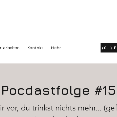
(0.-) 
r arbeiten
Kontakt
Mehr
Pocdastfolge #15
dir vor, du trinkst nichts mehr... (ge